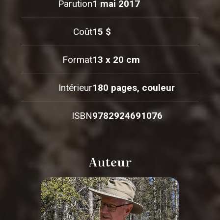
Parution
1 mai 2017
Coût
15 $
Format
13 x 20 cm
Intérieur
180 pages, couleur
ISBN
9782924691076
Auteur