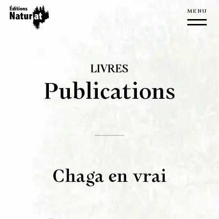
À propos
Éditions NaturAT
LIVRES
L’équipe
Publications
Nouvelles
Nous joindre
Livres
Publications
Chaga en vrai
Édition
Manuscrit