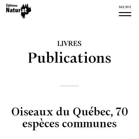
À propos
Éditions NaturAT
LIVRES
L’équipe
Publications
Nouvelles
Nous joindre
Livres
Publications
Oiseaux du Québec, 70
Édition
espèces communes
Manuscrit