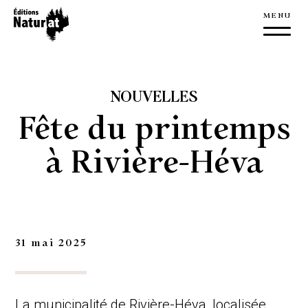
À propos
Éditions NaturAT
NOUVELLES
L’équipe
Fête du printemps
Nouvelles
à Rivière-Héva
Nous joindre
Livres
Publications
31 mai 2025
Édition
Manuscrit
La municipalité de Rivière-Héva, localisée