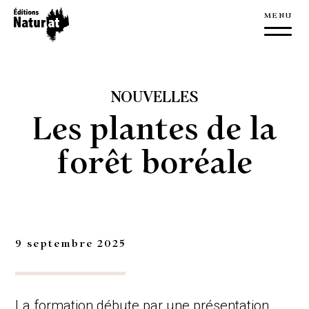
À propos
Éditions NaturAT
NOUVELLES
L’équipe
Les plantes de la
Nouvelles
forêt boréale
Nous joindre
Livres
Publications
9 septembre 2025
Édition
Manuscrit
La formation débute par une présentation