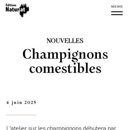
À propos
Éditions NaturAT
NOUVELLES
L’équipe
Champignons
Nouvelles
comestibles
Nous joindre
Livres
Publications
4 juin 2025
Édition
Manuscrit
L’atelier sur les champignons débutera par