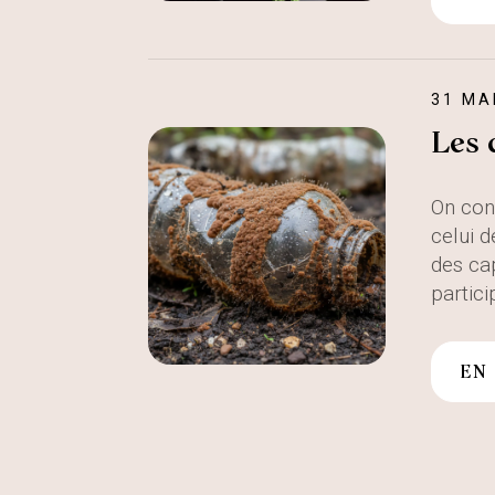
31 MA
Les 
On conn
celui 
des cap
partici
EN