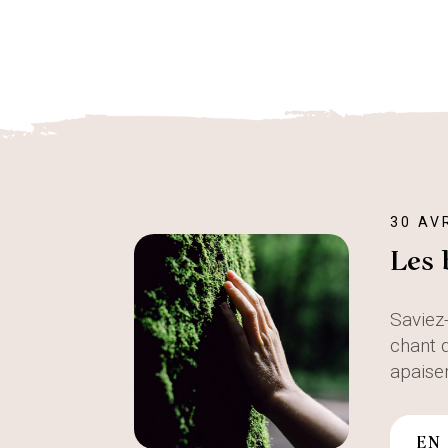
30 AV
Les 
Saviez-
chant d
apaiser
EN