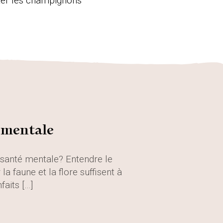
Édition
nter les champignons
Manuscrit
Activités
Produits dérivés
é mentale
a santé mentale? Entendre le
a faune et la flore suffisent à
faits […]