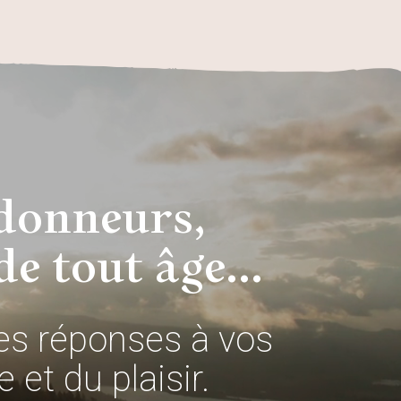
donneurs,
de tout âge...
es réponses à vos
 et du plaisir.