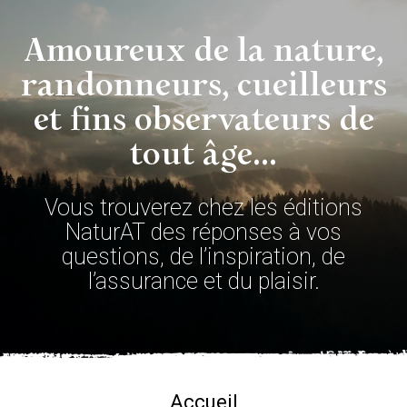
Activités
Amoureux de la nature,
Produits dérivés
randonneurs, cueilleurs
et fins observateurs de
tout âge...
Vous trouverez chez les éditions
NaturAT des réponses à vos
questions, de l’inspiration, de
l’assurance et du plaisir.
Accueil