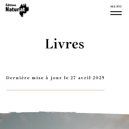
À propos
Éditions NaturAT
Livres
L’équipe
Nouvelles
Nous joindre
Dernière mise à jour le 27 avril 2025
Livres
Publications
Édition
Manuscrit